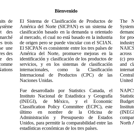
Bienvenido
its de
El Sistema de Clasificación de Productos de
The No
ystème
América del Norte (SICPAN) es un sistema de
System
et des
clasificación basado en la demanda u orientado
demand-
 marché
al mercado, el cual no está basado en la industria
for pro
s trois
de origen pero se puede vincular con el SCIAN.
industr
se une
El SICPAN es consistente entre los tres países de
NAICS 
res des
América del Norte, promueve mejoras en la
across
le des
identificación y clasificación de los productos de
(c) pro
, comme
servicios, y en los sistemas de clasificación
and cl
Nations
internacionales, como la Clasificación
interna
Internacional de Productos (CPC) de las
Centra
Naciones Unidas.
United 
Fue desarrollado por Statistics Canada, el
NAPCS 
Instituto Nacional de Estadística y Geografía
Statist
(INEGI), de México, y el Economic
Budget
Classification Policy Committee (ECPC), este
Instit
último en nombre de la Oficina de
(INEG
Administración y Presupuesto de Estados
compar
Unidos, para permitir la comparabilidad entre las
North A
estadísticas económicas de los tres países.